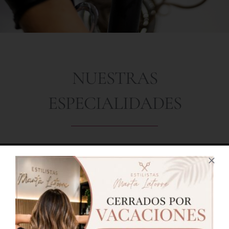
NUESTRAS
ESPECIALIDADES
En Estilistas Marta Latorre, contamos con un
equipo de profesionales especializados en
ofrecerte los mejores servicios para realzar tu
belleza y estilo. Nuestras principales
especialidades son: