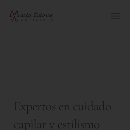
Saltar
al
Togg
contenido
Navi
Nosotros
Peluquería
Tratamientos capilar
Tratamientos estética
Expertos en cuidado
Galería
capilar y estilismo
Contactar