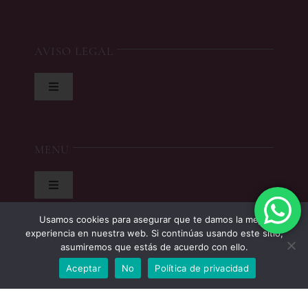
AVISO LEGAL
Toggle
Navigation
Política de privacidad
MENU
Condiciones de uso
Toggle
Navigation
Ley de cookies
Usamos cookies para asegurar que te damos la mejor
Nosotros
experiencia en nuestra web. Si continúas usando este sitio,
asumiremos que estás de acuerdo con ello.
Accesibilidad
Peluquería
Aceptar
No
Política de privacidad
Mapa del sitio